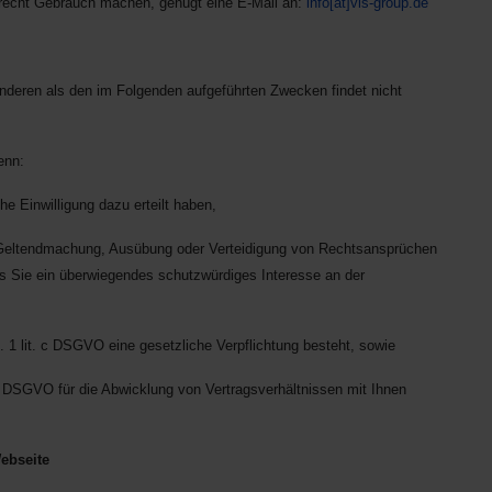
srecht Gebrauch machen, genügt eine E-Mail an:
info[at]vis-group.de
anderen als den im Folgenden aufgeführten Zwecken findet nicht
enn:
he Einwilligung dazu erteilt haben,
r Geltendmachung, Ausübung oder Verteidigung von Rechtsansprüchen
ss Sie ein überwiegendes schutzwürdiges Interesse an der
S. 1 lit. c DSGVO eine gesetzliche Verpflichtung besteht, sowie
. b DSGVO für die Abwicklung von Vertragsverhältnissen mit Ihnen
ebseite