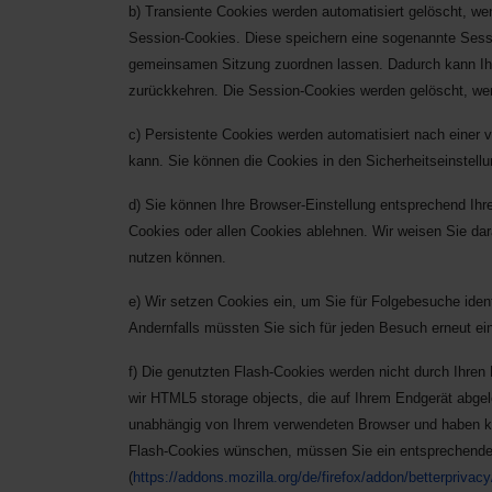
b) Transiente Cookies werden automatisiert gelöscht, w
Session-Cookies. Diese speichern eine sogenannte Sessi
gemeinsamen Sitzung zuordnen lassen. Dadurch kann Ihr
zurückkehren. Die Session-Cookies werden gelöscht, we
c) Persistente Cookies werden automatisiert nach einer 
kann. Sie können die Cookies in den Sicherheitseinstellu
d) Sie können Ihre Browser-Einstellung entsprechend Ihr
Cookies oder allen Cookies ablehnen. Wir weisen Sie dara
nutzen können.
e) Wir setzen Cookies ein, um Sie für Folgebesuche ident
Andernfalls müssten Sie sich für jeden Besuch erneut ei
f) Die genutzten Flash-Cookies werden nicht durch Ihren 
wir HTML5 storage objects, die auf Ihrem Endgerät abgel
unabhängig von Ihrem verwendeten Browser und haben ke
Flash-Cookies wünschen, müssen Sie ein entsprechendes Ad
(
https://addons.mozilla.org/de/firefox/addon/betterprivacy