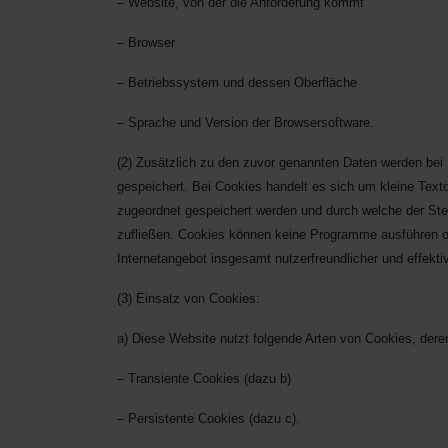
– Website, von der die Anforderung kommt
– Browser
– Betriebssystem und dessen Oberfläche
– Sprache und Version der Browsersoftware.
(2) Zusätzlich zu den zuvor genannten Daten werden bei
gespeichert. Bei Cookies handelt es sich um kleine Text
zugeordnet gespeichert werden und durch welche der Stel
zufließen. Cookies können keine Programme ausführen od
Internetangebot insgesamt nutzerfreundlicher und effekt
(3) Einsatz von Cookies:
a) Diese Website nutzt folgende Arten von Cookies, der
– Transiente Cookies (dazu b)
– Persistente Cookies (dazu c).